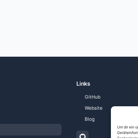
Links
(öffnet in neuem
GitHub
Website
Blog
Um dir ein 
Geräteinfor